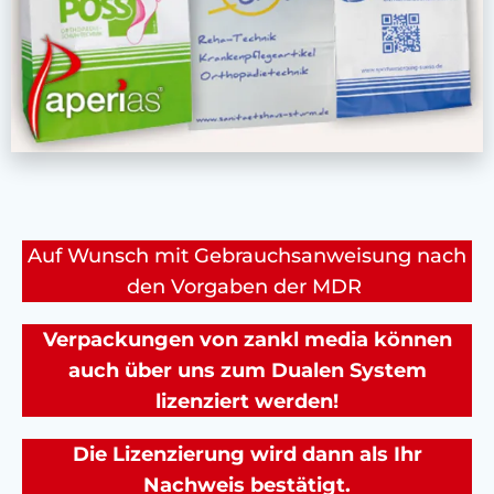
Auf Wunsch mit Gebrauchsanweisung nach
den Vorgaben der MDR
Verpackungen von zankl media können
auch über uns zum Dualen System
lizenziert werden!
Die Lizenzierung wird dann als Ihr
Nachweis bestätigt.